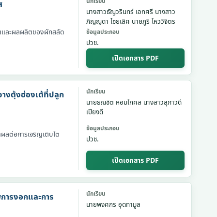
นักเรียน
ส
นางสาวธัญวรินทร์ เอกศรี นางสาว
ภิญญดา ไชยเลิศ นายภูริ ไหววิจิตร
บโตและผลผลิตของผักสลัด
ข้อมูลประกอบ
ปวช.
เปิดเอกสาร PDF
นักเรียน
ตุ้งฮ่องเต้ที่ปลูก
นายธณชิต หอมโกศล นางสาวสุภาวดี
เปียงดี
ข้อมูลประกอบ
ษาผลต่อการเจริญเติบโต
ปวช.
เปิดเอกสาร PDF
นักเรียน
าพการงอกและการ
นายพงศกร อุดทามูล