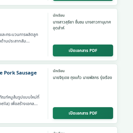
นักเรียน
นางสาวสุธิยา ชื่นชม นางสาวภานุมาศ
อุตส่าห์
ูตรและกระบวนการผลิตลูก
จด้านประสาทสัม...
เปิดเอกสาร PDF
นักเรียน
ue Pork Sausage
นายจิรุเดช ถุงแก้ว นายพัสกร รุ่งเรือง
ัณฑ์หมูส้มรูปแบบใหม่ที่
la) เพื่อสร้างเอกล...
เปิดเอกสาร PDF