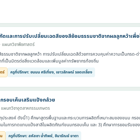
ัดและการปรับเปลี่ยนเฉดสีของสีย้อมธรรมชาติจากผลลูกหว้าเพื่อใ
· แผนกวิชาพืชศาสตร์
ีธรรมชาติจากผลลูกหว้า การปรับเปลี่ยนเฉดสีด้วยการควบคุมค่าความเป็นกรด-ด่า
าที่เป็นมิตรต่อสิ่งแวดล้อมและเพิ่มมูลค่าทรัพยากรท้องถิ่น
ตร์
ครูที่ปรึกษา: ชนนน ศรีเที่ยง, เยาวลักษณ์ รอดเกลี้ยง
รอบเค็มเสริมแป้งกล้วย
· แผนกวิชาอุตสาหกรรมเกษตร
ีวัตถุประสงค์ ดังนี้1) ศึกษาสูตรพื้นฐานและกระบวนการผลิตที่เหมาะสมของขนม กร
แป้งกล้วยที่เหมาะสมในการทดแทนแป้งสาลีในผลิตภัณฑ์ขนมกรอบเค็ม แ
ยน
ครูที่ปรึกษา: สหัสชา น้ำทิพย์, ชินาธัณย์ ยาตา