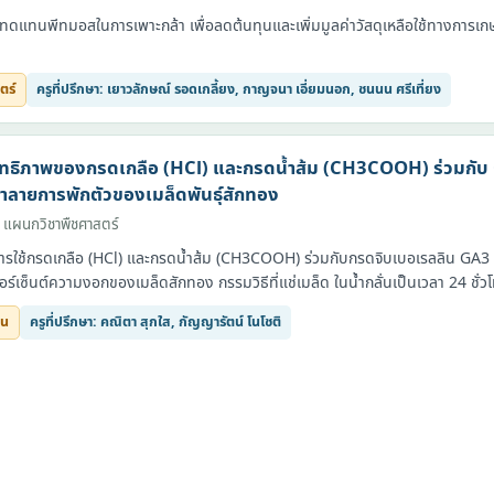
ใช้ทดแทนพีทมอสในการเพาะกล้า เพื่อลดต้นทุนและเพิ่มมูลค่าวัสดุเหลือใช้ทางการ
ตร์
ครูที่ปรึกษา: เยาวลักษณ์ รอดเกลี้ยง, กาญจนา เอี่ยมนอก, ชนนน ศรีเที่ยง
ิทธิภาพของกรดเกลือ (HCl) และกรดน้ำส้ม (CH3COOH) ร่วมกับ
ลายการพักตัวของเมล็ดพันธุ์สักทอง
 แผนกวิชาพืชศาสตร์
รใช้กรดเกลือ (HCl) และกรดน้ำส้ม (CH3COOH) ร่วมกับกรดจิบเบอเรลลิน GA3
ร์เซ็นต์ความงอกของเมล็ดสักทอง กรรมวิธีที่แช่เมล็ด ในน้ำกลั่นเป็นเวลา 24 ชั่วโ
ยน
ครูที่ปรึกษา: คณิตา สุกใส, กัญญารัตน์ โนโชติ