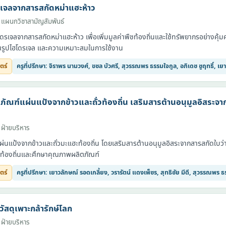
เจลจากสารสกัดหม่าแฮะห้าว
 แผนกวิชาสามัญสัมพันธ์
เจลจากสารสกัดหม่าแฮะห้าว เพื่อเพิ่มมูลค่าพืชท้องถิ่นและใช้ทรัพยากรอย่างคุ้
้นรูปไฮโดรเจล และความเหมาะสมในการใช้งาน
ตร์
ครูที่ปรึกษา: จิราพร นามวงศ์, ขชล บัวศรี, สุวรรณพร ธรรมใจกูล, อภิเดช ชูฤทธิ์, เ
ัณฑ์แผ่นแป้งจากข้าวและถั่วท้องถิ่น เสริมสารต้านอนุมูลอิสระจา
 ฝ่ายบริหาร
นแป้งจากข้าวและถั่วมะแฮะท้องถิ่น โดยเสริมสารต้านอนุมูลอิสระจากสารสกัดใบว่า
บท้องถิ่นและศึกษาคุณภาพผลิตภัณฑ์
ตร์
ครูที่ปรึกษา: เยาวลักษณ์ รอดเกลี้ยง, วรารัตน์ แดงเพ็ชร, สุทธิชัย มีดี, สุวรรณพร 
ัสดุเพาะกล้ารักษ์โลก
 ฝ่ายบริหาร