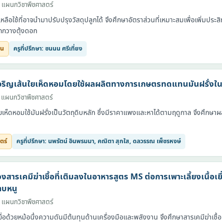
 แผนกวิชาพืชศาสตร์
หลือใช้ที่อาจนำมาปรับปรุงวัสดุปลูกได้ จึงศึกษาอัตราส่วนที่เหมาะสมเพื่อเพิ่มป
กกวางตุ้งดอก
ยน
ครูที่ปรึกษา: ชนนน ศรีเที่ยง
ริญเส้นใยเห็ดหอมโดยใช้ผลผลิตทางการเกษตรทดแทนมันฝรั่งในอา
 แผนกวิชาพืชศาสตร์
ใยเห็ดหอมใช้มันฝรั่งเป็นวัตถุดิบหลัก ซึ่งมีราคาแพงและหาได้ตามฤดูกาล จึงศึก
ตร์
ครูที่ปรึกษา: นพรัตน์ อินพรมมา, คณิตา สุกใส, ดลวรรณ เพ็ชรหงษ์
ารเคมีฆ่าเชื้อที่เติมลงในอาหารสูตร MS ต่อการเพาะเลี้ยงเนื้อเยื่
าบหนู
 แผนกวิชาพืชศาสตร์
เยื่อด้วยหม้อนึ่งความดันมีต้นทุนด้านเครื่องมือและพลังงาน จึงศึกษาสารเคมีฆ่าเชื