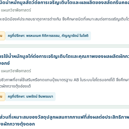
ิดน้ำหมักมูลสัตว์ต่อการเจริญเติบโตและผลผลิตของสลัดกรีนคอ
 แผนกวิชาพืชศาสตร์
ต่ละชนิดมีองค์ประกอบธาตุอาหารต่างกัน จึงศึกษาชนิดที่เหมาะสมต่อการเจริญเติ
ยน
ครูที่ปรึกษา: พรหมเมศ กิติการธรรม, กัญญารัตน์ โนโชติ
ใช้น้ำหมักมูลไก่ต่อการเจริญเติบโตและคุณภาพของผลผลิตผักกวาง
อกซ์
 แผนกวิชาพืชศาสตร์
ปุ๋ยชีวภาพที่อาจใช้เสริมหรือทดแทนปุ๋ยมาตรฐาน AB ในระบบไฮโดรบอกซ์ได้ จึงศึก
ักกวางตุ้งฮ่องเต้
ยน
ครูที่ปรึกษา: นพรัตน์ อินพรมมา
าส่วนที่เหมาะสมของวัสดุปลูกผสมกากกาแฟที่ส่งผลต่อประสิทธิภ
องผักกวางตุ้งดอก