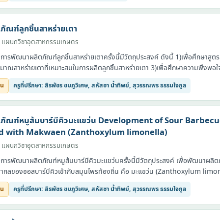
ัณฑ์ลูกชิ้นสาหร่ายเตา
· แผนกวิชาอุตสาหกรรมเกษตร
รพัฒนาผลิตภัณฑ์ลูกชิ้นสาหร่ายเตาครั้งนี้มีวัตถุประสงค์ ดังนี้ 1)เพื่อศึกษาส
ปริมาณสาหร่ายเตาที่เหมาะสมในการผลิตลูกชิ้นสาหร่ายเตา 3)เพื่อศึกษาความพึงพอใ
ยน
ครูที่ปรึกษา: สิรพัชร ชมภูวิเศษ, สหัสชา น้ำทิพย์, สุวรรณพร ธรรมใจกูล
ภัณฑ์หมูส้มบาร์บีคิวมะแขว่น Development of Sour Barbec
d with Makwaen (Zanthoxylum limonella)
· แผนกวิชาอุตสาหกรรมเกษตร
รพัฒนาผลิตภัณฑ์หมูส้มบาร์บีคิวมะแขว่นครั้งนี้มีวัตถุประสงค์ เพื่อพัฒนาผลิตภ
ลของซอสบาร์บีคิวเข้ากับสมุนไพรท้องถิ่น คือ มะแขว่น (Zanthoxylum limonel
ยน
ครูที่ปรึกษา: สิรพัชร ชมภูวิเศษ, สหัสชา น้ำทิพย์, สุวรรณพร ธรรมใจกูล