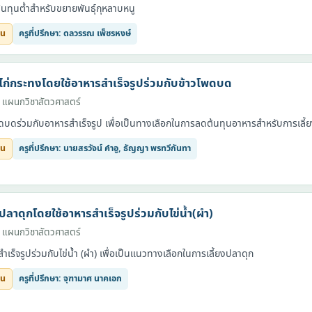
ต้นทุนต่ำสำหรับขยายพันธุ์กุหลาบหนู
ยน
ครูที่ปรึกษา: ดลวรรณ เพ็ชรหงษ์
งไก่กระทงโดยใช้อาหารสำเร็จรูปร่วมกับข้าวโพดบด
· แผนกวิชาสัตวศาสตร์
พดบดร่วมกับอาหารสำเร็จรูป เพื่อเป็นทางเลือกในการลดต้นทุนอาหารสำหรับการเลี้
ยน
ครูที่ปรึกษา: นายสรวัจน์ คำอู, ธัญญา พรทวีกันทา
ปลาดุกโดยใช้อาหารสำเร็จรูปร่วมกับไข่น้ำ(ผำ)
· แผนกวิชาสัตวศาสตร์
ำเร็จรูปร่วมกับไข่น้ำ (ผำ) เพื่อเป็นแนวทางเลือกในการเลี้ยงปลาดุก
ยน
ครูที่ปรึกษา: จุฑามาศ นาคเอก